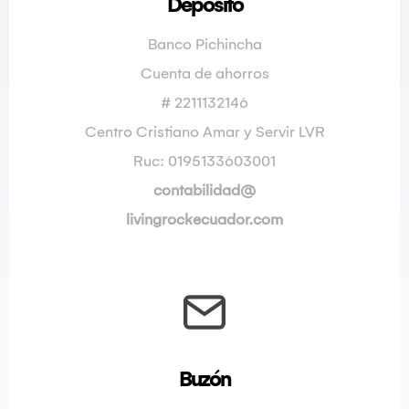
Depósito
Banco Pichincha
Cuenta de ahorros
# 2211132146
Centro Cristiano Amar y Servir LVR
Ruc: 0195133603001
contabilidad@
livingrockecuador.com
Buzón