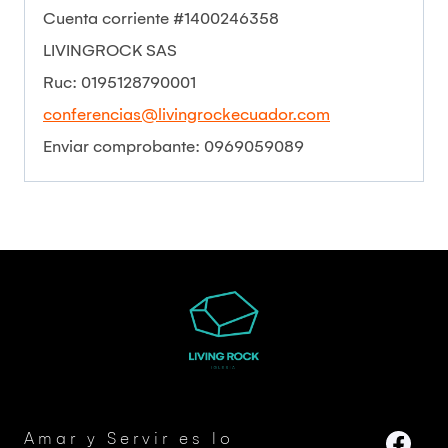
Cuenta corriente #1400246358
LIVINGROCK SAS
Ruc: 0195128790001
conferencias@livingrockecuador.com
Enviar comprobante: 0969059089
Amar y Servir es lo